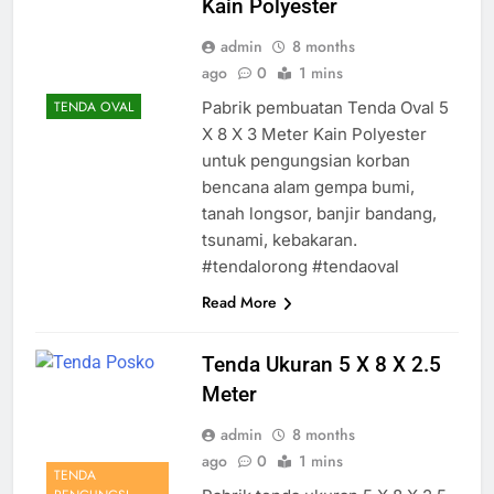
Kain Polyester
admin
8 months
ago
0
1 mins
Pabrik pembuatan Tenda Oval 5
TENDA OVAL
X 8 X 3 Meter Kain Polyester
untuk pengungsian korban
bencana alam gempa bumi,
tanah longsor, banjir bandang,
tsunami, kebakaran.
#tendalorong #tendaoval
Read More
Tenda Ukuran 5 X 8 X 2.5
Meter
admin
8 months
ago
0
1 mins
TENDA