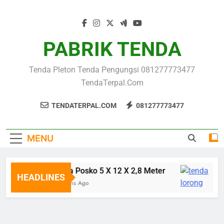
Skip
to
content
PABRIK TENDA
Tenda Pleton Tenda Pengungsi 081277773477
TendaTerpal.com
TENDATERPAL.COM
081277773477
MENU
Tenda Posko 5 X 12 X 2,8 Meter
HEADLINES
8 Months Ago