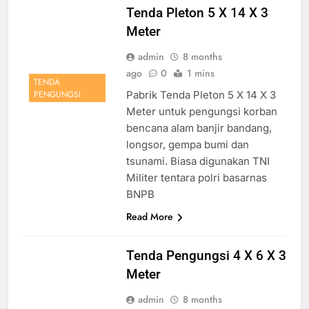
Tenda Pleton 5 X 14 X 3
Meter
admin
8 months
ago
0
1 mins
TENDA
Pabrik Tenda Pleton 5 X 14 X 3
PENGUNGSI
Meter untuk pengungsi korban
bencana alam banjir bandang,
longsor, gempa bumi dan
tsunami. Biasa digunakan TNI
Militer tentara polri basarnas
BNPB
Read More
Tenda Pengungsi 4 X 6 X 3
Meter
admin
8 months